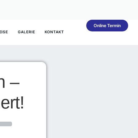
Online Termin
EISE
GALERIE
KONTAKT
n –
ert!